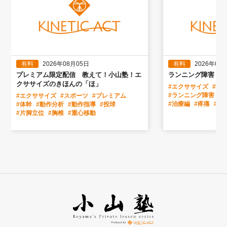
有料
2026年08月05日
有料
2026年08
プレミアム限定配信 教えて！小山塾！エ
ランニング障害 疲
クササイズのきほんの「ほ」
エクササイズ
ス
ランニング障害
エクササイズ
スポーツ
プレミアム
治療編
疼痛
評
体幹
動作分析
動作指導
投球
片脚立位
胸椎
重心移動